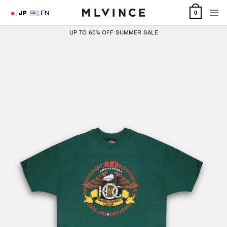
Skip
JP
EN
0
to
content
UP TO 60% OFF SUMMER SALE