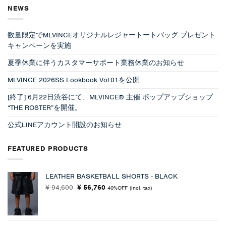
NEWS
数量限定でMLVINCEオリジナルレジャートートバッグ プレゼント
キャンペーンを実施
夏季休業に伴うカスタマーサポート業務休業のお知らせ
MLVINCE 2026SS Lookbook Vol.01を公開
[終了] 6月22日渋谷にて、MLVINCE® 主催 ポップアップショップ
“THE ROSTER”を開催。
公式LINEアカウント開設のお知らせ
FEATURED PRODUCTS
LEATHER BASKETBALL SHORTS - BLACK
元
現
94,600
56,760
¥
¥
40%OFF
(incl. tax)
の
在
価
の
格
価
は
格