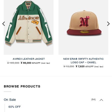
AVIREX LEATHER JACKET
NEW ERA® 59FIFTY AUTHENTIC
LOGO CAP – CAMEL
元
現
165,000
66,000
¥
¥
60%OFF
(incl. tax)
の
在
元
現
13,200
7,920
¥
¥
40%OFF
(incl. tax)
価
の
の
在
格
価
価
の
は
格
格
価
¥ 165,000
は
は
格
で
¥ 66,000
¥ 13,200
は
し
で
で
¥ 7,920
た。
す。
し
で
た。
す。
BROWSE PRODUCTS
On Sale
(94)
60% OFF