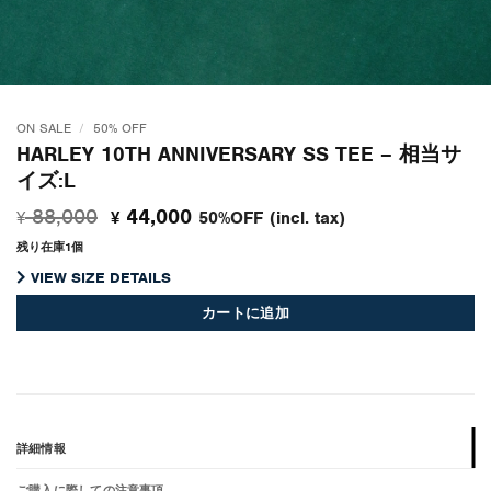
ON SALE
/
50% OFF
HARLEY 10TH ANNIVERSARY SS TEE – 相当サ
イズ:L
元
現
88,000
44,000
50%OFF
(incl. tax)
¥
¥
の
在
残り在庫1個
価
の
格
価
VIEW SIZE DETAILS
は
格
カートに追加
¥ 88,000
は
で
¥ 44,000
し
で
た。
す。
詳細情報
ご購入に際しての注意事項