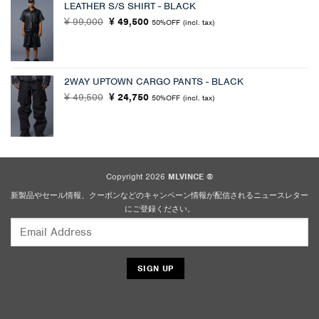
LEATHER S/S SHIRT - BLACK
¥ 94,600
は
元
現
99,000
で
49,500
¥ 56,760
¥
¥
50%OFF
(incl. tax)
の
在
し
で
価
の
た。
す。
格
価
は
格
2WAY UPTOWN CARGO PANTS - BLACK
¥ 99,000
は
元
現
49,500
24,750
¥
で
¥
¥ 49,500
50%OFF
(incl. tax)
の
在
し
で
価
の
た。
す。
格
価
は
格
¥ 49,500
は
で
¥ 24,750
Copyright 2026
MLVINCE ®
し
で
新製品やセール情報、クーポンなどのキャンペーン情報が配信されるニュースレター
た。
す。
にご登録ください。