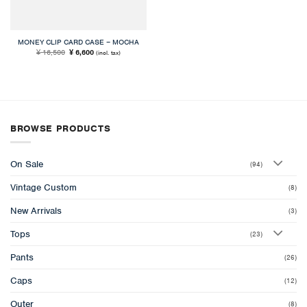
MONEY CLIP CARD CASE – MOCHA
元
現
16,500
6,600
¥
¥
(incl. tax)
の
在
価
の
格
価
は
格
¥ 16,500
は
で
¥ 6,600
し
で
た。
す。
BROWSE PRODUCTS
On Sale
(94)
Vintage Custom
(8)
New Arrivals
(3)
Tops
(23)
Pants
(26)
Caps
(12)
Outer
(8)