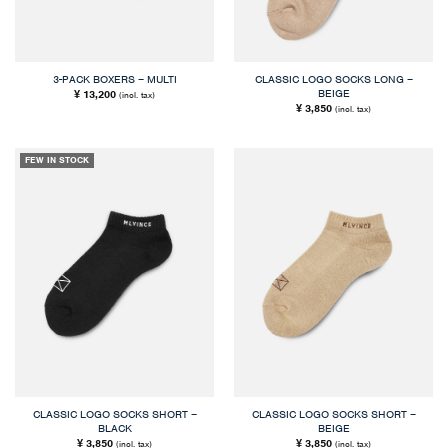
3-PACK BOXERS – MULTI
CLASSIC LOGO SOCKS LONG –
BEIGE
13,200
¥
(incl. tax)
3,850
¥
(incl. tax)
FEW IN STOCK
CLASSIC LOGO SOCKS SHORT –
CLASSIC LOGO SOCKS SHORT –
BLACK
BEIGE
3,850
3,850
¥
¥
(incl. tax)
(incl. tax)