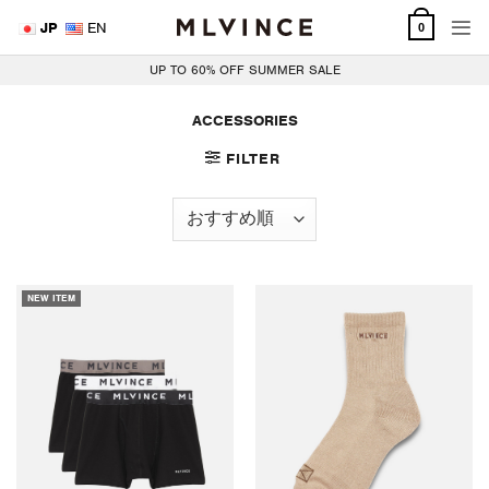
Skip
JP
EN
0
to
content
UP TO 60% OFF SUMMER SALE
ACCESSORIES
FILTER
NEW ITEM