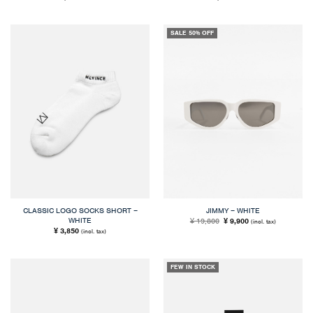
SALE 50% OFF
CLASSIC LOGO SOCKS SHORT –
JIMMY – WHITE
WHITE
元
現
19,800
9,900
¥
¥
(incl. tax)
の
在
3,850
¥
(incl. tax)
価
の
格
価
は
格
¥ 19,800
は
で
¥ 9,900
FEW IN STOCK
し
で
た。
す。