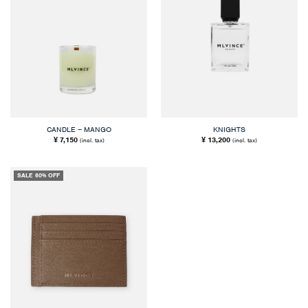
CANDLE – MANGO
KNIGHTS
7,150
13,200
¥
¥
(incl. tax)
(incl. tax)
SALE 60% OFF