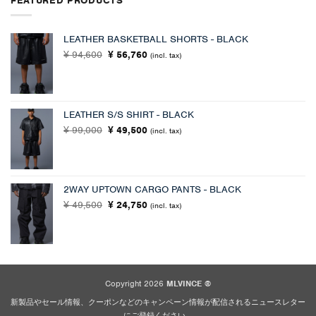
FEATURED PRODUCTS
LEATHER BASKETBALL SHORTS - BLACK
元
現
94,600
56,760
¥
¥
(incl. tax)
の
在
価
の
格
価
は
格
LEATHER S/S SHIRT - BLACK
¥ 94,600
は
元
現
99,000
で
49,500
¥ 56,760
¥
¥
(incl. tax)
の
在
し
で
価
の
た。
す。
格
価
は
格
2WAY UPTOWN CARGO PANTS - BLACK
¥ 99,000
は
元
現
49,500
24,750
¥
で
¥
¥ 49,500
(incl. tax)
の
在
し
で
価
の
た。
す。
格
価
は
格
¥ 49,500
は
で
¥ 24,750
Copyright 2026
MLVINCE ®
し
で
新製品やセール情報、クーポンなどのキャンペーン情報が配信されるニュースレター
た。
す。
にご登録ください。