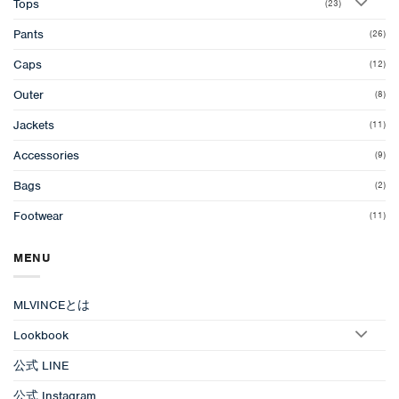
Tops
(23)
Pants
(26)
Caps
(12)
Outer
(8)
Jackets
(11)
Accessories
(9)
Bags
(2)
Footwear
(11)
MENU
MLVINCEとは
Lookbook
公式 LINE
公式 Instagram