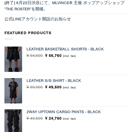
[終了] 6月22日渋谷にて、MLVINCE® 主催 ポップアップショップ
“THE ROSTER”を開催。
公式LINEアカウント開設のお知らせ
FEATURED PRODUCTS
LEATHER BASKETBALL SHORTS - BLACK
元
現
94,600
56,760
¥
¥
(incl. tax)
の
在
価
の
格
価
は
格
LEATHER S/S SHIRT - BLACK
¥ 94,600
は
元
現
99,000
で
49,500
¥ 56,760
¥
¥
(incl. tax)
の
在
し
で
価
の
た。
す。
格
価
は
格
2WAY UPTOWN CARGO PANTS - BLACK
¥ 99,000
は
元
現
49,500
24,750
¥
で
¥
¥ 49,500
(incl. tax)
の
在
し
で
価
の
た。
す。