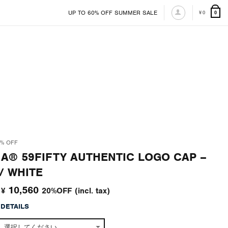
UP TO 60% OFF SUMMER SALE
0
¥
0
% OFF
A® 59FIFTY AUTHENTIC LOGO CAP –
/ WHITE
元
現
10,560
20%OFF
(incl. tax)
¥
の
在
 DETAILS
価
の
格
価