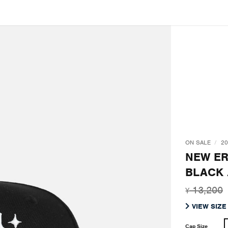
ON SALE
/
20
NEW ER
BLACK 
13,200
¥
VIEW SIZE
Cap Size