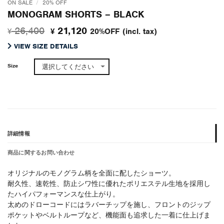
ON SALE
/
20% OFF
MONOGRAM SHORTS – BLACK
元
現
26,400
21,120
20%OFF
(incl. tax)
¥
¥
の
在
VIEW SIZE DETAILS
価
の
格
価
Size
は
格
¥ 26,400
は
で
¥ 21,120
し
で
た。
す。
詳細情報
商品に関するお問い合わせ
オリジナルのモノグラム柄を全面に配したショーツ。
耐久性、速乾性、防止シワ性に優れたポリエステル生地を採用し
たハイパフォーマンスな仕上がり。
太めのドローコードにはラバーチップを施し、フロントのジップ
ポケットやベルトループなど、機能面も追求した一着に仕上げま