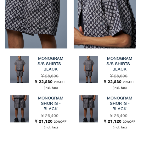
MONOGRAM
MONOGRAM
S/S SHIRTS -
S/S SHIRTS -
BLACK
BLACK
28,600
28,600
¥
¥
元
現
元
現
22,880
22,880
¥
¥
20%OFF
20%OFF
の
在
の
在
(incl. tax)
(incl. tax)
価
の
価
の
MONOGRAM
MONOGRAM
格
価
格
価
SHORTS -
SHORTS -
は
格
は
格
BLACK
BLACK
¥ 28,600
は
¥ 28,600
は
で
¥ 22,880
で
¥ 22,880
26,400
26,400
¥
¥
し
元
で
現
し
元
で
現
21,120
21,120
¥
¥
20%OFF
20%OFF
た。
の
す。
在
た。
の
す。
在
(incl. tax)
(incl. tax)
価
の
価
の
格
価
格
価