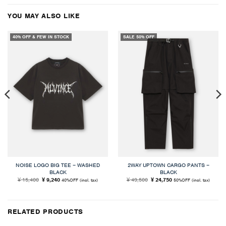
は
格
は
格
¥ 26,400
は
¥ 26,400
は
YOU MAY ALSO LIKE
で
¥ 21,120
で
¥ 21,120
し
で
し
で
40% OFF & FEW IN STOCK
SALE 50% OFF
た。
す。
た。
す。
NOISE LOGO BIG TEE – WASHED
2WAY UPTOWN CARGO PANTS –
BLACK
BLACK
元
現
元
現
15,400
9,240
49,500
24,750
¥
¥
¥
¥
40%OFF
(incl. tax)
50%OFF
(incl. tax)
の
在
の
在
価
の
価
の
格
価
格
価
は
格
は
格
¥ 15,400
は
¥ 49,500
は
で
¥ 9,240
で
¥ 24,750
RELATED PRODUCTS
し
で
し
で
た。
す。
た。
す。