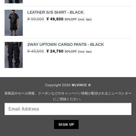
格
価
は
格
LEATHER S/S SHIRT - BLACK
¥ 94,600
は
元
現
99,000
で
49,500
¥ 56,760
¥
¥
50%OFF
(incl. tax)
の
在
し
で
価
の
た。
す。
格
価
は
格
2WAY UPTOWN CARGO PANTS - BLACK
¥ 99,000
は
元
現
49,500
24,750
¥
で
¥
¥ 49,500
50%OFF
(incl. tax)
の
在
し
で
価
の
た。
す。
格
価
は
格
¥ 49,500
は
で
¥ 24,750
Copyright 2026
MLVINCE ®
し
で
新製品やセール情報、クーポンなどのキャンペーン情報が配信されるニュースレター
た。
す。
にご登録ください。