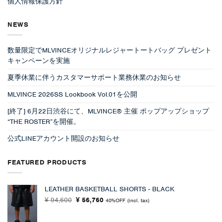
個人情報保護方針
NEWS
数量限定でMLVINCEオリジナルレジャートートバッグ プレゼント
キャンペーンを実施
夏季休業に伴うカスタマーサポート業務休業のお知らせ
MLVINCE 2026SS Lookbook Vol.01を公開
[終了] 6月22日渋谷にて、MLVINCE® 主催 ポップアップショップ
“THE ROSTER”を開催。
公式LINEアカウント開設のお知らせ
FEATURED PRODUCTS
LEATHER BASKETBALL SHORTS - BLACK
元
現
94,600
56,760
¥
¥
40%OFF
(incl. tax)
の
在
価
の