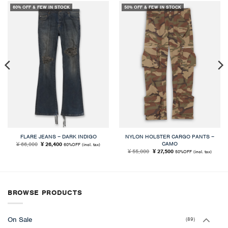
60% OFF & FEW IN STOCK
50% OFF & FEW IN STOCK
FLARE JEANS – DARK INDIGO
NYLON HOLSTER CARGO PANTS –
CAMO
元
現
66,000
26,400
¥
¥
60%OFF
(incl. tax)
の
在
元
現
55,000
27,500
¥
¥
50%OFF
(incl. tax)
価
の
の
在
格
価
価
の
は
格
格
価
¥ 66,000
は
は
格
で
¥ 26,400
¥ 55,000
は
し
で
で
¥ 27,500
た。
す。
し
で
た。
す。
BROWSE PRODUCTS
On Sale
(89)