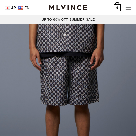
Skip
JP
EN
0
to
content
UP TO 60% OFF SUMMER SALE